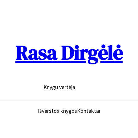
Rasa Dirgėlė
Knygų vertėja
Išverstos knygos
Kontaktai