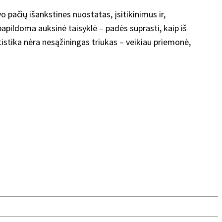
o pačių išankstines nuostatas, įsitikinimus ir,
papildoma auksinė taisyklė – padės suprasti, kaip iš
tatistika nėra nesąžiningas triukas – veikiau priemonė,