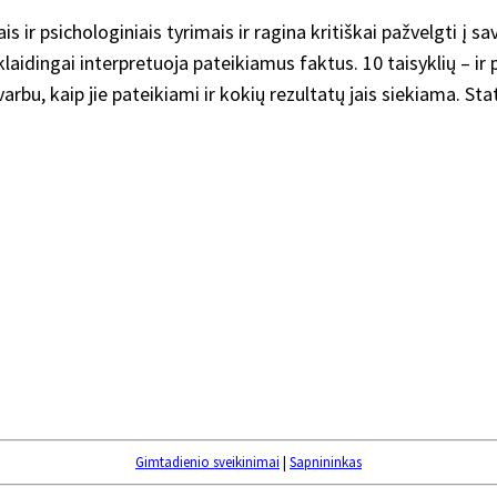
ir psichologiniais tyrimais ir ragina kritiškai pažvelgti į sav
laidingai interpretuoja pateikiamus faktus. 10 taisyklių – ir 
 svarbu, kaip jie pateikiami ir kokių rezultatų jais siekiama. S
Gimtadienio sveikinimai
|
Sapnininkas