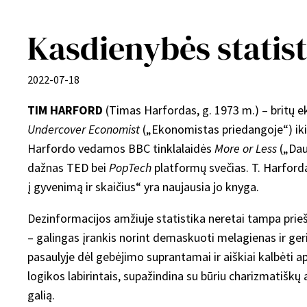
Kasdienybės statis
2022-07-18
TIM HARFORD
(Timas Harfordas, g. 1973 m.) – britų ek
Undercover Economist
(„Ekonomistas priedangoje“) iki 
Harfordo vedamos BBC tinklalaidės
More or Less
(„Dau
dažnas TED bei
PopTech
platformų svečias. T. Harfordas
į gyvenimą ir skaičius“ yra naujausia jo knyga.
Dezinformacijos amžiuje statistika neretai tampa priešu
– galingas įrankis norint demaskuoti melagienas ir geri
pasaulyje dėl gebėjimo suprantamai ir aiškiai kalbėti 
logikos labirintais, supažindina su būriu charizmatiškų
galią.