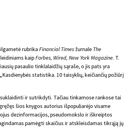
o ilgametė rubrika
Financial Times
žurnale
The
 leidiniams kaip
Forbes, Wired, New York Magazine
. T.
ausių pasaulio tinklalaidžių sąraše, o jis pats yra
Kasdienybės statistika. 10 taisyklių, keičiančių požiūrį
suklaidinti ir sutrikdyti. Tačiau tinkamose rankose tai
tgręžęs šios knygos autorius išpopuliarėjo visame
ytojus dezinformacijos, pseudomokslo ir iškreiptos
 ragindamas pamėgti skaičius ir atskleisdamas tikrąją jų