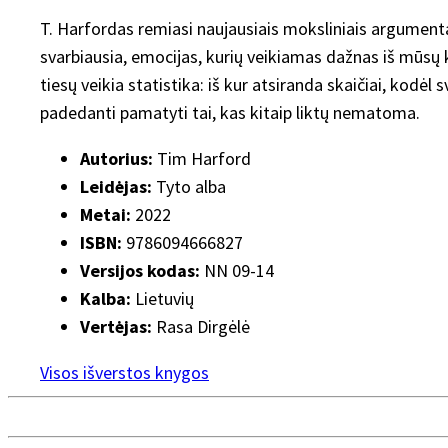
T. Harfordas remiasi naujausiais moksliniais argumentais 
svarbiausia, emocijas, kurių veikiamas dažnas iš mūsų k
tiesų veikia statistika: iš kur atsiranda skaičiai, kodėl
padedanti pamatyti tai, kas kitaip liktų nematoma.
Autorius:
Tim Harford
Leidėjas:
Tyto alba
Metai:
2022
ISBN:
9786094666827
Versijos kodas:
NN 09-14
Kalba:
Lietuvių
Vertėjas:
Rasa Dirgėlė
Visos išverstos knygos