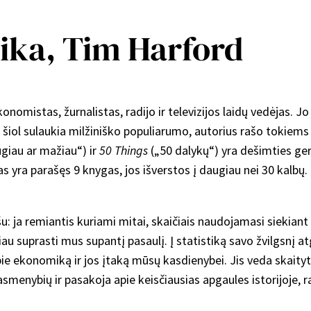
tika, Tim Harford
onomistas, žurnalistas, radijo ir televizijos laidų vedėjas. J
šiol sulaukia milžiniško populiarumo, autorius rašo tokiems
giau ar mažiau“) ir
50 Things
(„50 dalykų“) yra dešimties geri
 yra parašęs 9 knygas, jos išverstos į daugiau nei 30 kalbų. „
: ja remiantis kuriami mitai, skaičiais naudojamasi siekiant 
au suprasti mus supantį pasaulį. Į statistiką savo žvilgsnį a
apie ekonomiką ir jos įtaką mūsų kasdienybei. Jis veda skait
 asmenybių ir pasakoja apie keisčiausias apgaules istorijoje,