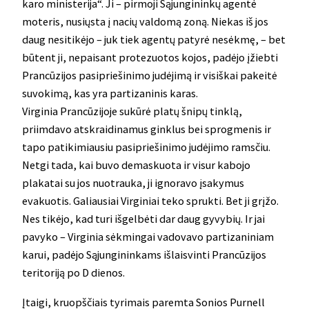
karo ministerija“. Ji – pirmoji Sąjungininkų agentė
moteris, nusiųsta į nacių valdomą zoną. Niekas iš jos
daug nesitikėjo – juk tiek agentų patyrė nesėkmę, – bet
būtent ji, nepaisant protezuotos kojos, padėjo įžiebti
Prancūzijos pasipriešinimo judėjimą ir visiškai pakeitė
suvokimą, kas yra partizaninis karas.
Virginia Prancūzijoje sukūrė platų šnipų tinklą,
priimdavo atskraidinamus ginklus bei sprogmenis ir
tapo patikimiausiu pasipriešinimo judėjimo ramsčiu.
Netgi tada, kai buvo demaskuota ir visur kabojo
plakatai su jos nuotrauka, ji ignoravo įsakymus
evakuotis. Galiausiai Virginiai teko sprukti. Bet ji grįžo.
Nes tikėjo, kad turi išgelbėti dar daug gyvybių. Ir jai
pavyko – Virginia sėkmingai vadovavo partizaniniam
karui, padėjo Sąjungininkams išlaisvinti Prancūzijos
teritoriją po D dienos.
Įtaigi, kruopščiais tyrimais paremta Sonios Purnell