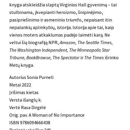
knyga atskleidžia slaptą Virginios Hall gyvenimą – tai
stulbinama, įkvepianti heroizmo, šnipinėjimo,
pasipriešinimo ir asmeninio triumfo, nepaisant itin
nepalankių aplinkybių, istorija. Istorija apie tai, kaip
vienos moters atkaklumas padėjo laimėti karą. Ne
veltui šią biografiją NPR,
Amazon, The Seattle Times,
The Washington Independent, The Minneapolis Star
Tribune, BookBrowse, The Spectator
ir
The Times
išrinko
Metų knyga.
Autorius Sonia Purnell
Metai 2022
Įrišimas kietas
Versta išanglų k.
Vertė Rasa Dirgėlė
Orig. pav. A Woman of No Importance
ISBN 9786094666438
Puslapių skaičius 346