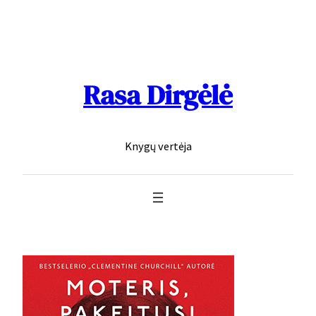
Skip
to
content
Rasa Dirgėlė
Knygų vertėja