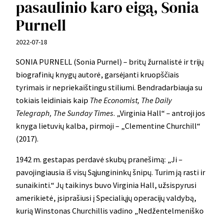
pasaulinio karo eigą, Sonia
Purnell
2022-07-18
SONIA PURNELL (Sonia Purnel) – britų žurnalistė ir trijų
biografinių knygų autorė, garsėjanti kruopščiais
tyrimais ir nepriekaištingu stiliumi. Bendradarbiauja su
tokiais leidiniais kaip
The Economist, The Daily
Telegraph, The Sunday Times
. „Virginia Hall“ – antroji jos
knyga lietuvių kalba, pirmoji – „Clementine Churchill“
(2017).
1942 m. gestapas perdavė skubų pranešimą: „Ji –
pavojingiausia iš visų Sąjungininkų šnipų. Turim ją rasti ir
sunaikinti.“ Jų taikinys buvo Virginia Hall, užsispyrusi
amerikietė, įsiprašiusi į Specialiųjų operacijų valdybą,
kurią Winstonas Churchillis vadino „Nedžentelmeniško