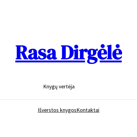
Rasa Dirgėlė
Knygų vertėja
Išverstos knygos
Kontaktai