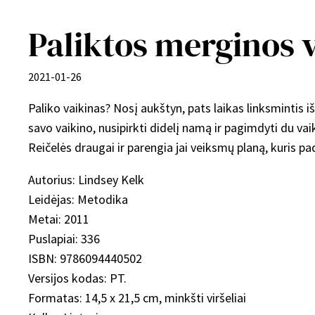
Paliktos merginos 
2021-01-26
Paliko vaikinas? Nosį aukštyn, pats laikas linksmintis i
savo vaikino, nusipirkti didelį namą ir pagimdyti du vai
Reičelės draugai ir parengia jai veiksmų planą, kuris pa
Autorius: Lindsey Kelk
Leidėjas: Metodika
Metai: 2011
Puslapiai: 336
ISBN: 9786094440502
Versijos kodas: PT.
Formatas: 14,5 x 21,5 cm, minkšti viršeliai