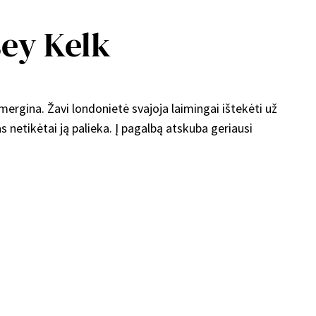
sey Kelk
 mergina. Žavi londonietė svajoja laimingai ištekėti už
s netikėtai ją palieka. Į pagalbą atskuba geriausi