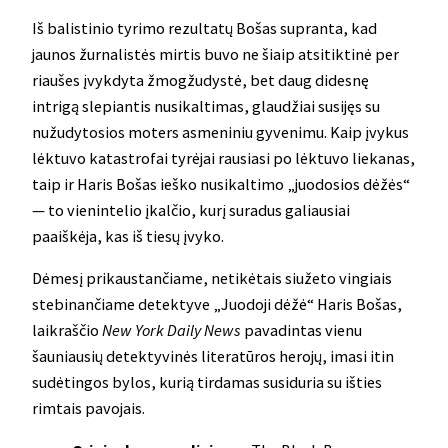
Iš balistinio tyrimo rezultatų Bošas supranta, kad
jaunos žurnalistės mirtis buvo ne šiaip atsitiktinė per
riaušes įvykdyta žmogžudystė, bet daug didesnę
intrigą slepiantis nusikaltimas, glaudžiai susijęs su
nužudytosios moters asmeniniu gyvenimu. Kaip įvykus
lėktuvo katastrofai tyrėjai rausiasi po lėktuvo liekanas,
taip ir Haris Bošas ieško nusikaltimo „juodosios dėžės“
— to vienintelio įkalčio, kurį suradus galiausiai
paaiškėja, kas iš tiesų įvyko.
Dėmesį prikaustančiame, netikėtais siužeto vingiais
stebinančiame detektyve „Juodoji dėžė“ Haris Bošas,
laikraščio
New York Daily News
pavadintas vienu
šauniausių detektyvinės literatūros herojų, imasi itin
sudėtingos bylos, kurią tirdamas susiduria su išties
rimtais pavojais.