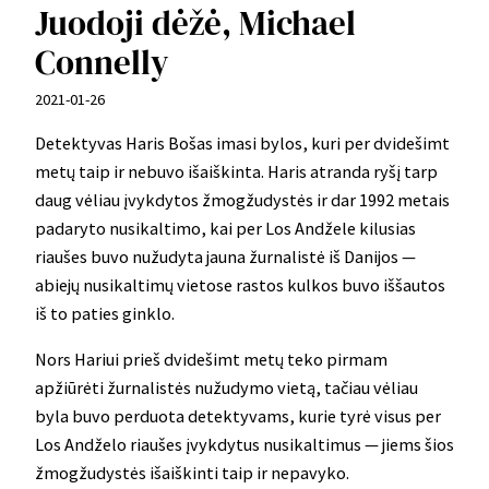
Juodoji dėžė, Michael
Connelly
2021-01-26
Detektyvas Haris Bošas imasi bylos, kuri per dvidešimt
metų taip ir nebuvo išaiškinta. Haris atranda ryšį tarp
daug vėliau įvykdytos žmogžudystės ir dar 1992 metais
padaryto nusikaltimo, kai per Los Andžele kilusias
riaušes buvo nužudyta jauna žurnalistė iš Danijos —
abiejų nusikaltimų vietose rastos kulkos buvo iššautos
iš to paties ginklo.
Nors Hariui prieš dvidešimt metų teko pirmam
apžiūrėti žurnalistės nužudymo vietą, tačiau vėliau
byla buvo perduota detektyvams, kurie tyrė visus per
Los Andželo riaušes įvykdytus nusikaltimus — jiems šios
žmogžudystės išaiškinti taip ir nepavyko.