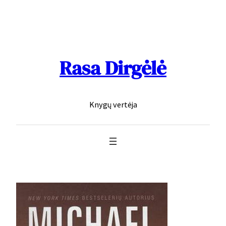
Skip
to
content
Rasa Dirgėlė
Knygų vertėja