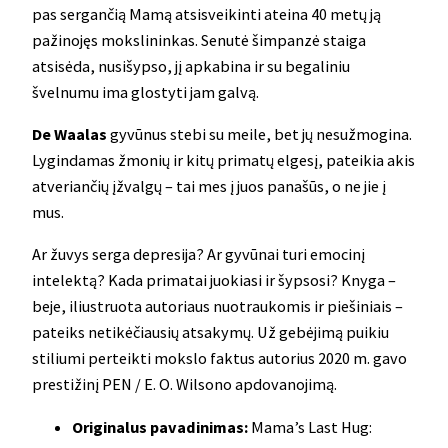
pas sergančią Mamą atsisveikinti ateina 40 metų ją
pažinojęs mokslininkas. Senutė šimpanzė staiga
atsisėda, nusišypso, jį apkabina ir su begaliniu
švelnumu ima glostyti jam galvą.
De Waalas
gyvūnus stebi su meile, bet jų nesužmogina.
Lygindamas žmonių ir kitų primatų elgesį, pateikia akis
atveriančių įžvalgų – tai mes į juos panašūs, o ne jie į
mus.
Ar žuvys serga depresija? Ar gyvūnai turi emocinį
intelektą? Kada primatai juokiasi ir šypsosi? Knyga –
beje, iliustruota autoriaus nuotraukomis ir piešiniais –
pateiks netikėčiausių atsakymų. Už gebėjimą puikiu
stiliumi perteikti mokslo faktus autorius 2020 m. gavo
prestižinį PEN / E. O. Wilsono apdovanojimą.
Originalus pavadinimas:
Mama’s Last Hug: