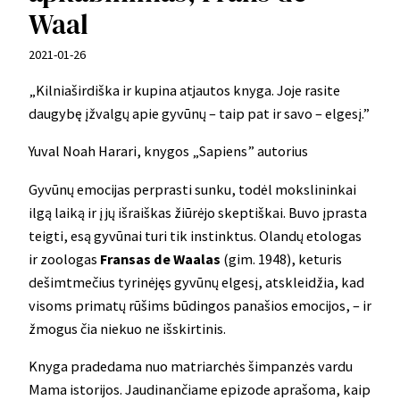
Waal
2021-01-26
„Kilniaširdiška ir kupina atjautos knyga. Joje rasite
daugybę įžvalgų apie gyvūnų – taip pat ir savo – elgesį.”
Yuval Noah Harari, knygos „Sapiens” autorius
Gyvūnų emocijas perprasti sunku, todėl mokslininkai
ilgą laiką ir į jų išraiškas žiūrėjo skeptiškai. Buvo įprasta
teigti, esą gyvūnai turi tik instinktus. Olandų etologas
ir zoologas
Fransas de Waalas
(gim. 1948), keturis
dešimtmečius tyrinėjęs gyvūnų elgesį, atskleidžia, kad
visoms primatų rūšims būdingos panašios emocijos, – ir
žmogus čia niekuo ne išskirtinis.
Knyga pradedama nuo matriarchės šimpanzės vardu
Mama istorijos. Jaudinančiame epizode aprašoma, kaip