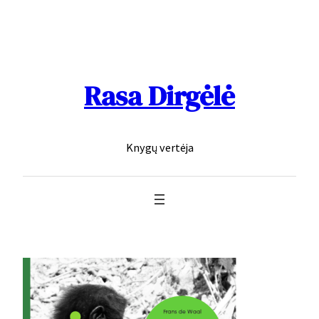
Skip
to
content
Rasa Dirgėlė
Knygų vertėja